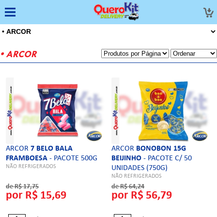
• ARCOR
ARCOR
7 BELO BALA
ARCOR
BONOBON 15G
FRAMBOESA
- PACOTE 500G
BEIJINHO
- PACOTE C/ 50
NÃO REFRIGERADOS
UNIDADES (750G)
NÃO REFRIGERADOS
de R$ 17,75
de R$ 64,24
por R$ 15,69
por R$ 56,79