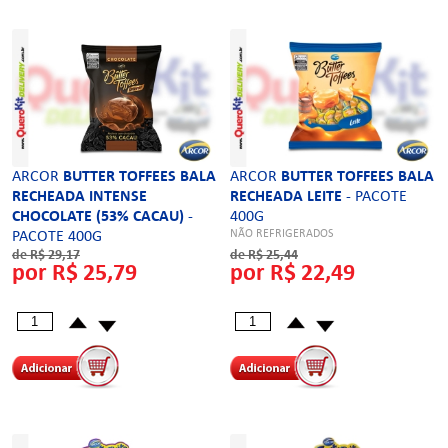
ARCOR
BUTTER TOFFEES BALA
ARCOR
BUTTER TOFFEES BALA
RECHEADA INTENSE
RECHEADA LEITE
- PACOTE
CHOCOLATE (53% CACAU)
-
400G
NÃO REFRIGERADOS
PACOTE 400G
NÃO REFRIGERADOS
de R$ 29,17
de R$ 25,44
por R$ 25,79
por R$ 22,49