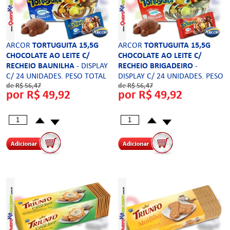
ARCOR
TORTUGUITA 15,5G
ARCOR
TORTUGUITA 15,5G
CHOCOLATE AO LEITE C/
CHOCOLATE AO LEITE C/
RECHEIO BAUNILHA
- DISPLAY
RECHEIO BRIGADEIRO
-
C/ 24 UNIDADES. PESO TOTAL
DISPLAY C/ 24 UNIDADES. PESO
de R$ 56,47
de R$ 56,47
372G
TOTAL 372G
por R$ 49,92
por R$ 49,92
NÃO-REFRIGERADOS
NÃO-REFRIGERADOS