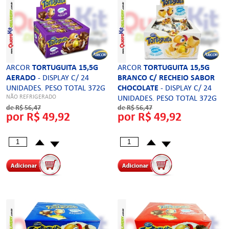
ARCOR
TORTUGUITA 15,5G
ARCOR
TORTUGUITA 15,5G
AERADO
- DISPLAY C/ 24
BRANCO C/ RECHEIO SABOR
UNIDADES. PESO TOTAL 372G
CHOCOLATE
- DISPLAY C/ 24
NÃO REFRIGERADO
UNIDADES. PESO TOTAL 372G
de R$ 56,47
NÃO REFRIGERADOS
de R$ 56,47
por R$ 49,92
por R$ 49,92