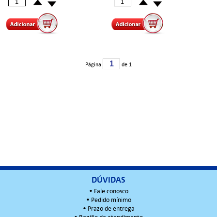
Página
de 1
DÚVIDAS
•
Fale conosco
•
Pedido mínimo
•
Prazo de entrega