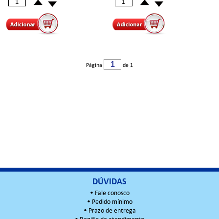
Página
de 1
DÚVIDAS
•
Fale conosco
•
Pedido mínimo
•
Prazo de entrega