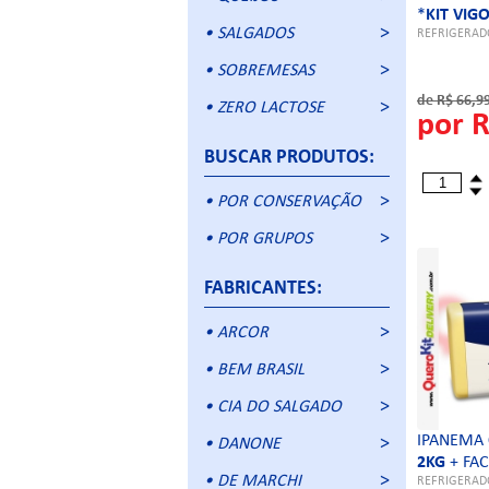
*
KIT VIG
• SALGADOS
REFRIGERADO
• SOBREMESAS
de R$ 66,9
• ZERO LACTOSE
por R
BUSCAR PRODUTOS:
• POR CONSERVAÇÃO
• POR GRUPOS
FABRICANTES:
• ARCOR
• BEM BRASIL
• CIA DO SALGADO
IPANEMA
• DANONE
2KG
+ FA
• DE MARCHI
REFRIGERADO