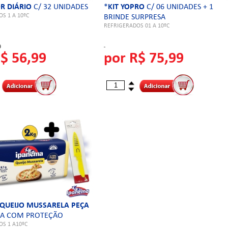
OR DIÁRIO
C/ 32 UNIDADES
*
KIT YOPRO
C/ 06 UNIDADES + 1
S 1 A 10ºC
BRINDE SURPRESA
REFRIGERADOS 01 A 10ºC
9
$ 56,99
por R$ 75,99
QUEIJO MUSSARELA PEÇA
CA COM PROTEÇÃO
S 1 A10ºC