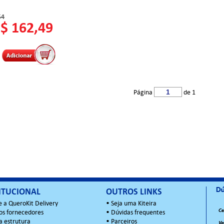
54
R$ 162,49
Página
de 1
ITUCIONAL
OUTROS LINKS
e a QueroKit Delivery
•
Seja uma Kiteira
os fornecedores
•
Dúvidas frequentes
a estrutura
•
Parceiros