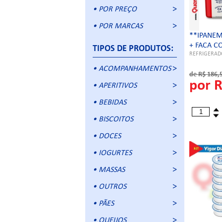
• POR PREÇO
• POR MARCAS
**IPANE
+ FACA 
TIPOS DE PRODUTOS:
REFRIGERADO
• ACOMPANHAMENTOS
de R$ 186,
por 
• APERITIVOS
• BEBIDAS
• BISCOITOS
• DOCES
• IOGURTES
• MASSAS
• OUTROS
• PÃES
• QUEIJOS