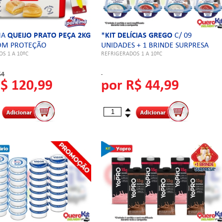
MA
QUEIJO PRATO PEÇA 2KG
*
KIT DELÍCIAS GREGO
C/ 09
COM PROTEÇÃO
UNIDADES + 1 BRINDE SURPRESA
S 1 A 10ºC
REFRIGERADOS 1 A 10ºC
54
R$ 120,99
por R$ 44,99