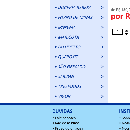
• DOCERIA REBEKA
de R$ 186,
por 
• FORNO DE MINAS
• IPANEMA
• MARICOTA
• PALUDETTO
• QUEROKIT
• SÃO GERALDO
• SARIPAN
• TREEFOODS
• VIGOR
DÚVIDAS
INST
•
Fale conosco
•
Sobr
•
Pedido mínimo
•
Noss
•
Prazo de entrega
•
Noss