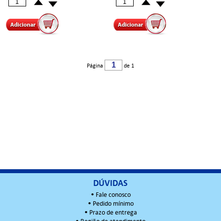
Página
de 1
DÚVIDAS
•
Fale conosco
•
Pedido mínimo
•
Prazo de entrega