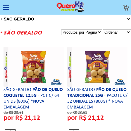
• SÃO GERALDO
SÃO GERALDO
PÃO DE QUEIJO
SÃO GERALDO
PÃO DE QUEIJO
COQUETEL 12,5G
- PCT C/ 64
TRADICIONAL 25G
- PACOTE C/
UNIDS (800G) *NOVA
32 UNIDADES (800G) * NOVA
EMBALAGEM
EMBALAGEM
CONGELADOS -18ºC
de R$ 23,61
CONGELADOS -18ºC
de R$ 23,61
por R$ 21,12
por R$ 21,12