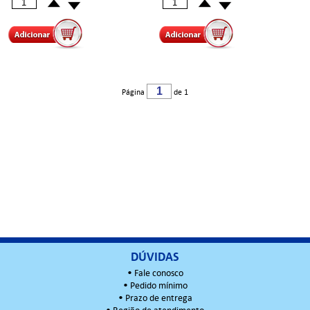
Página
de 1
DÚVIDAS
•
Fale conosco
•
Pedido mínimo
•
Prazo de entrega