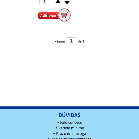
Página
de 1
DÚVIDAS
•
Fale conosco
•
Pedido mínimo
•
Prazo de entrega